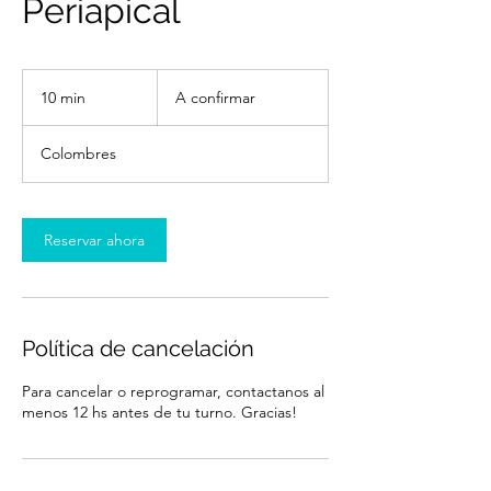
Periapical
A
confirmar
10 min
1
A confirmar
0
Colombres
m
i
n
Reservar ahora
Política de cancelación
Para cancelar o reprogramar, contactanos al
menos 12 hs antes de tu turno. Gracias!