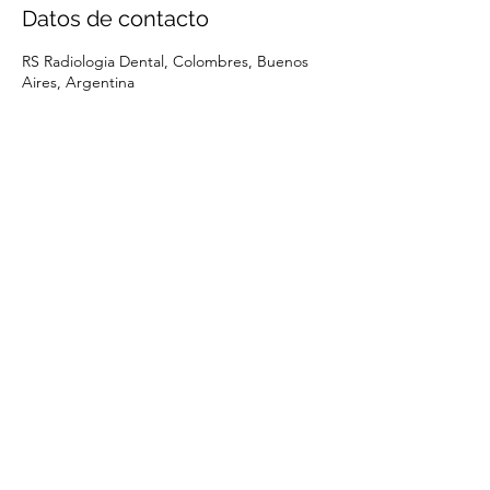
Datos de contacto
RS Radiologia Dental, Colombres, Buenos
Aires, Argentina
rs@rsradiologiadental.com
+54 11-2395-1679
Colombres 920, Capital Federal
Buenos Aires, Argentina.